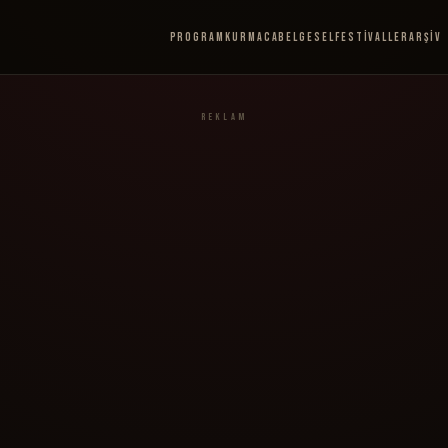
Program
Kurmaca
Belgesel
Festivaller
Arşiv
REKLAM