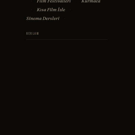
Film Festivalleri
Kurmaca
·
·
Kısa Film İzle
·
·
Sinema Dersleri
·
Reklam