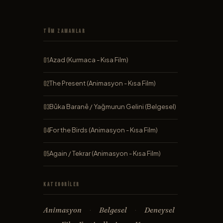
Tüm Zamanlar
Azad (Kurmaca - Kısa Film)
The Present (Animasyon - Kısa Film)
Bûka Baranê / Yağmurun Gelini (Belgesel)
For the Birds (Animasyon - Kısa Film)
Again / Tekrar (Animasyon - Kısa Film)
Kategoriler
Animasyon
Belgesel
Deneysel
·
·