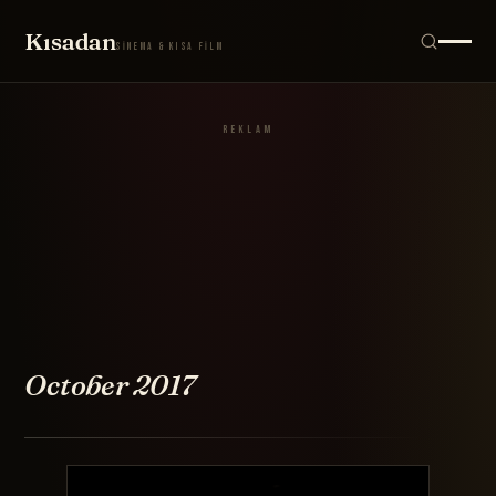
Film, yöne
Kısadan
SİNEMA & KISA FİLM
REKLAM
October 2017