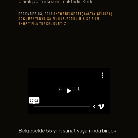
olarak portresi sunulmaktadır. Kurti...
December 03, 2018
Aktör
Belgesel
Çağatay Çelikbaş
Documentary
Kısa Film İzle
Ödüllü Kısa Film
short film
Tuncel Kurtiz
Belgeselde 55 yıllık sanat yaşamında birçok