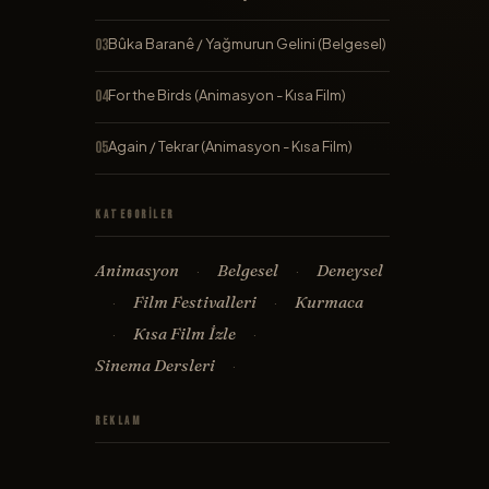
Bûka Baranê / Yağmurun Gelini (Belgesel)
For the Birds (Animasyon - Kısa Film)
Again / Tekrar (Animasyon - Kısa Film)
Kategoriler
Animasyon
Belgesel
Deneysel
·
·
Film Festivalleri
Kurmaca
·
·
Kısa Film İzle
·
·
Sinema Dersleri
·
Reklam