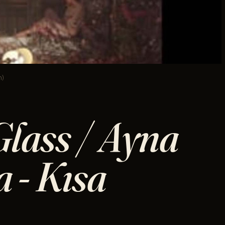
m)
lass / Ayna
 - Kısa