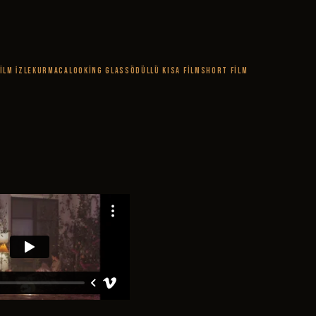
ilm İzle
Kurmaca
Looking Glass
Ödüllü Kısa Film
short film