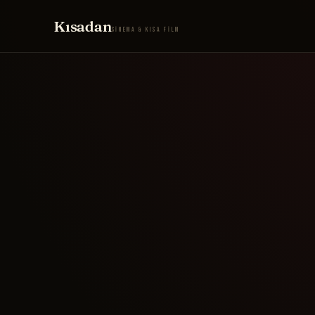
Kısadan
SİNEMA & KISA FİLM