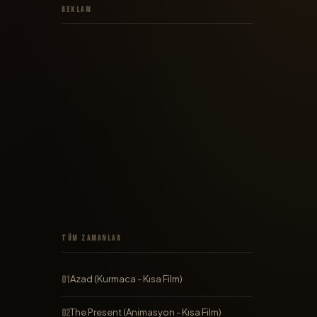
Reklam
Tüm Zamanlar
Azad (Kurmaca - Kısa Film)
The Present (Animasyon - Kısa Film)