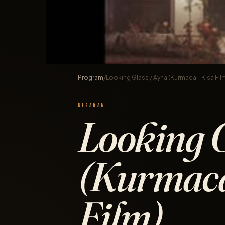
Program
/
Looking Glass / Ayna (Kurmaca - Kısa Fil
KISADAN
Looking G
(Kurmaca
Film)