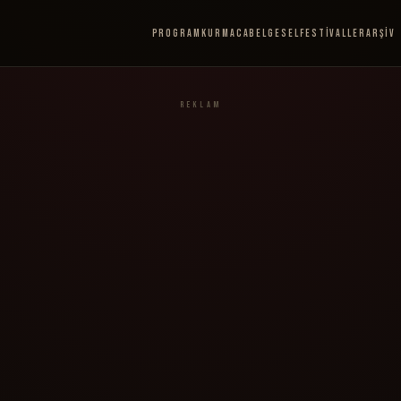
Program
Kurmaca
Belgesel
Festivaller
Arşiv
REKLAM