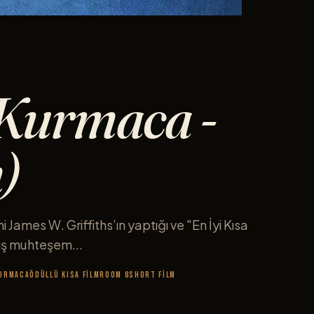
Kurmaca -
)
 James W. Griffiths’ın yaptığı ve "En İyi Kısa
ış muhteşem...
urmaca
Ödüllü Kısa Film
Room 8
short film