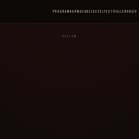
Program
Kurmaca
Belgesel
Festivaller
Arşiv
REKLAM