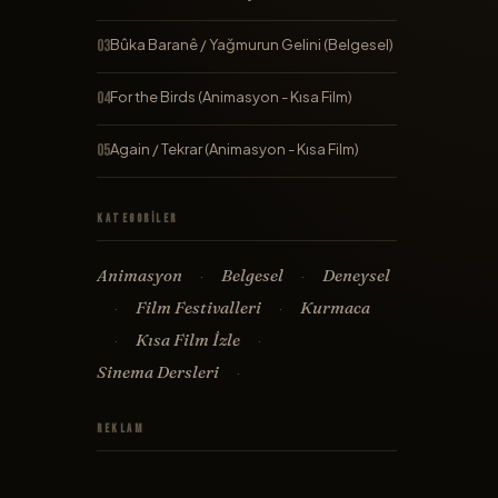
Bûka Baranê / Yağmurun Gelini (Belgesel)
For the Birds (Animasyon - Kısa Film)
Again / Tekrar (Animasyon - Kısa Film)
Kategoriler
Animasyon
Belgesel
Deneysel
·
·
Film Festivalleri
Kurmaca
·
·
Kısa Film İzle
·
·
Sinema Dersleri
·
Reklam