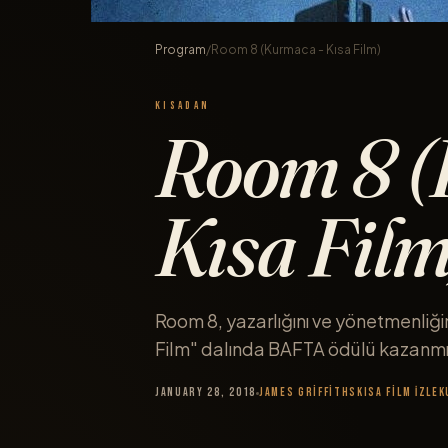
Program
/
Room 8 (Kurmaca - Kısa Film)
KISADAN
Room 8 (
Kısa Film
Room 8, yazarlığını ve yönetmenliğini
Film" dalında BAFTA ödülü kazanm
January 28, 2018
James Griffiths
Kısa Film İzle
K