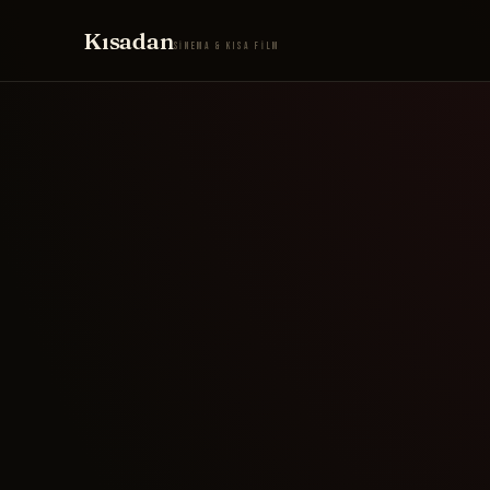
Kısadan
SİNEMA & KISA FİLM