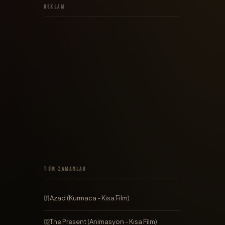
Reklam
Tüm Zamanlar
Azad (Kurmaca - Kısa Film)
The Present (Animasyon - Kısa Film)