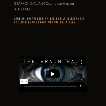
STAFFORD-CLARK Oyuncular Harper
ALEXAND...
June 09, 2017
Joseph White
Kısa Film İzle
Kurmaca
Ödüllü Kısa Film
short film
The Brain Hack